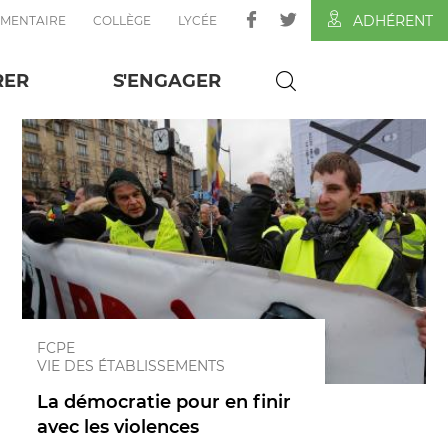
ADHÉRENT
ÉMENTAIRE
COLLÈGE
LYCÉE
sements
RER
S'ENGAGER
FCPE
VIE DES ÉTABLISSEMENTS
La démocratie pour en finir
avec les violences