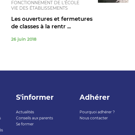
FONCTIONNEMENT DE L'ÉCOLE
VIE DES ÉTABLISSEMENTS
Les ouvertures et fermetures
de classes à la rentr ...
26 juin 2018
S'informer
Adhérer
Actualités
Pourquoi adhérer ?
s
Conseils aux parents
Nous contacter
Se former
és