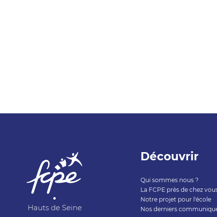
Découvrir
Qui sommes nous ?
La FCPE près de chez vou
Notre projet pour l'école
Hauts de Seine
Nos derniers communiqu