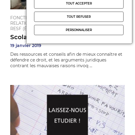
TOUT ACCEPTER
TOUT REFUSER
FONCTIONNEMENT DE L'ÉCOLE
RELATIONS FAMILLE-ÉCOLE
RESF (ÉDUCATION SANS FRONTIÈRES)
PERSONNALISER
Scolarisation pour tous
19 janvier 2019
Des ressources et conseils afin de mieux connaître et
défendre ce droit, et les arguments juridiques
contrant les mauvaises raisons invoq ...