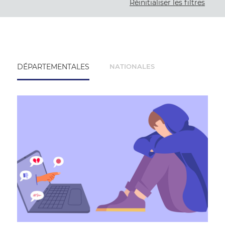
Réinitialiser les filtres
Collège
Bien-être de l'enfant
Lycée
Égalité
FCPE
DÉPARTEMENTALES
NATIONALES
Formations FCPE
Fonctionnement de l'école
Hors temps scolaire
Justice
Orientation
Politiques éducatives
Presse
Questions de parents
Relations famille-école