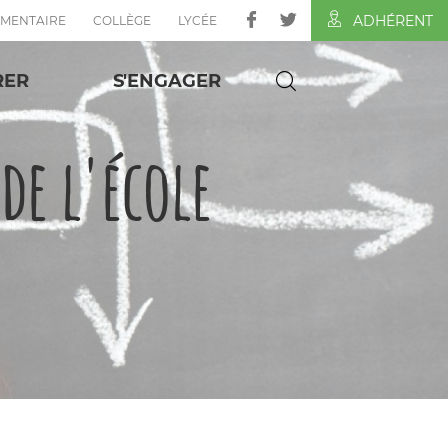
ADHÉRENT
ÉMENTAIRE
COLLÈGE
LYCÉE
RER
S'ENGAGER
e l'école