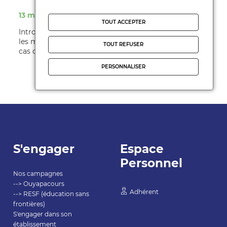
13 mars 2020
TOUT ACCEPTER
Introduction [les locaux de la FCPE 92 sont fermés,
les mails adressés à cdpe@fcpe92.fr sont traités, en
TOUT REFUSER
cas d'urgence vous pouv ...
PERSONNALISER
S'engager
Espace
Personnel
Nos campagnes
--> Ouyapacours
Adhérent
--> RESF (éducation sans
frontières)
S'engager dans son
établissement