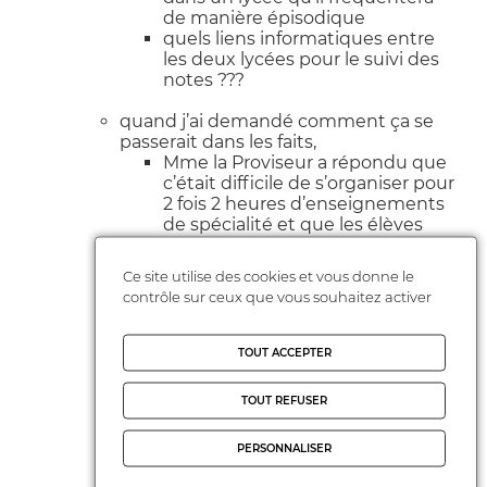
de manière épisodique
quels liens informatiques entre
les deux lycées pour le suivi des
notes ???
quand j’ai demandé comment ça se
passerait dans les faits,
Mme la Proviseur a répondu que
c’était difficile de s’organiser pour
2 fois 2 heures d’enseignements
de spécialité et que les élèves
pourraient également bénéficier
des cours du
CNED
(en précisant
Ce site utilise des cookies et vous donne le
bien que ce serait gratuit).
contrôle sur ceux que vous souhaitez activer
Chouette ! Vous connaissez beaucoup
d’élèves qui travailleront
TOUT ACCEPTER
spontanément des cours, sans
interaction avec la classe ni
TOUT REFUSER
l’enseignant ? S’ils ne comprennent
pas, les familles devront faire à la place
PERSONNALISER
(bon courage à tous) ou payer un prof
particulier pour expliquer les notions