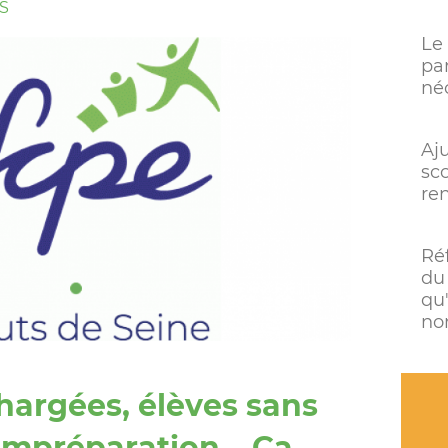
S
Le
par
né
Aj
sco
re
Ré
du 
qu
no
hargées, élèves sans
 impréparation… Ça