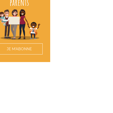
parents
JE M'ABONNE