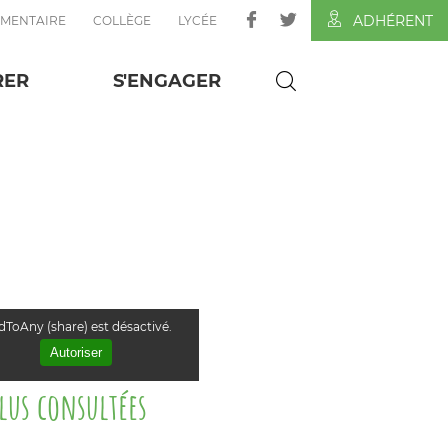
ADHÉRENT
ÉMENTAIRE
COLLÈGE
LYCÉE
RER
S'ENGAGER
ToAny (share) est désactivé.
Autoriser
plus consultées