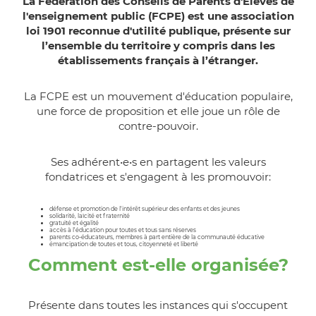
La Fédération des Conseils de Parents d'Élèves de
l'enseignement public (FCPE) est une association
loi 1901 reconnue d'utilité publique, présente sur
l’ensemble du territoire y compris dans les
établissements français à l’étranger.
La FCPE est un mouvement d'éducation populaire,
une force de proposition et elle joue un rôle de
contre-pouvoir.
Ses adhérent•e•s en partagent les valeurs
fondatrices et s'engagent à les promouvoir:
défense et promotion de l'intérêt supérieur des enfants et des jeunes
solidarité, laïcité et fraternité
gratuité et égalité
accès à l'éducation pour toutes et tous sans réserves
parents co-éducateurs, membres à part entière de la communauté éducative
émancipation de toutes et tous, citoyenneté et liberté
Comment est-elle organisée?
Présente dans toutes les instances qui s'occupent