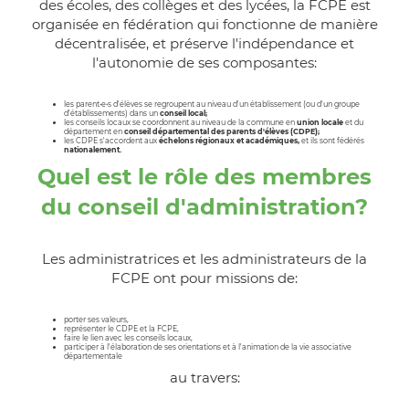
des écoles, des collèges et des lycées, la FCPE est
organisée en fédération qui fonctionne de manière
décentralisée, et préserve l'indépendance et
l'autonomie de ses composantes:
les parent•e•s d'élèves se regroupent au niveau d'un établissement (ou d'un groupe
d'établissements) dans un
conseil local;
les conseils locaux se coordonnent au niveau de la commune en
union locale
et du
département en
conseil départemental des parents d'élèves (CDPE);
les CDPE s'accordent aux
échelons régionaux et académiques,
et ils sont fédérés
nationalement.
Quel est le rôle des membres
du conseil d'administration?
Les administratrices et les administrateurs de la
FCPE ont pour missions de:
porter ses valeurs,
représenter le CDPE et la FCPE,
faire le lien avec les conseils locaux,
participer à l'élaboration de ses orientations et à l'animation de la vie associative
départementale
au travers: