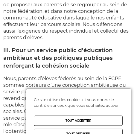
de proposer aux parents de se regrouper au sein de
notre fédération, et dans notre conception de la
communauté éducative dans laquelle nos enfants
effectuent leur parcours scolaire. Nous défendons
aussi l’exigence du respect individuel et collectif des
parents d’élèves.
III. Pour un service public d’éducation
ambitieux et des politiques publiques
renforçant la cohésion sociale
Nous, parents d’élèves fédérés au sein de la FCPE,
sommes porteurs d’une conception ambitieuse du
service public d’Education nationale. Nous
revendiquons des politiques publiques fortes
Ce site utilise des cookies et vous donne le
capables de renforcer la cohésion et les solidarités
contrôle sur ceux que vous souhaitez activer
sociales. Celles-ci doivent contribuer à ce que le
service public d’Education assure ses missions et son
TOUT ACCEPTER
rôle d’ascenseur social. De la maternelle jusqu’à
l’obtention des diplômes, l’Ecole est un
TOUT REFUSER